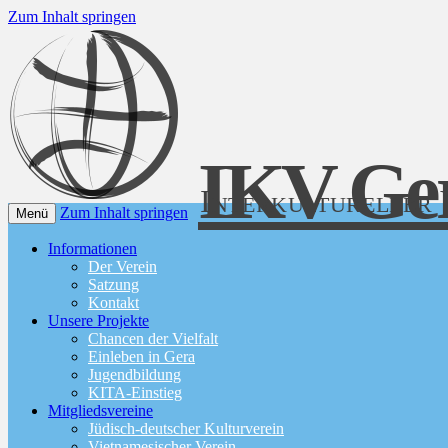
Zum Inhalt springen
IKV Ge
Interkultureller 
Zum Inhalt springen
Menü
Informationen
Der Verein
Satzung
Kontakt
Unsere Projekte
Chancen der Vielfalt
Einleben in Gera
Jugendbildung
KITA-Einstieg
Mitgliedsvereine
Jüdisch-deutscher Kulturverein
Vietnamesischer Verein