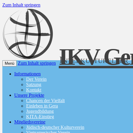
Zum Inhalt springen
IKV Ge
Interkultureller 
Zum Inhalt springen
Menü
Informationen
Der Verein
Satzung
Kontakt
Unsere Projekte
Chancen der Vielfalt
Einleben in Gera
Jugendbildung
KITA-Einstieg
Mitgliedsvereine
Jüdisch-deutscher Kulturverein
Vietnamesischer Verein