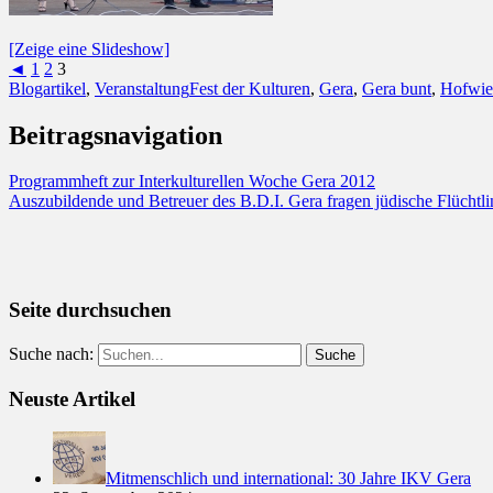
[Zeige eine Slideshow]
◄
1
2
3
Blogartikel
,
Veranstaltung
Fest der Kulturen
,
Gera
,
Gera bunt
,
Hofwie
Beitragsnavigation
Programmheft zur Interkulturellen Woche Gera 2012
Auszubildende und Betreuer des B.D.I. Gera fragen jüdische Flüchtli
Seite durchsuchen
Suche nach:
Neuste Artikel
Mitmenschlich und international: 30 Jahre IKV Gera