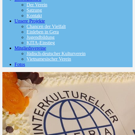
Der Verein
Satzung
Kontakt
Unsere Projekte
Chancen der Vielfalt
Einleben in Gera
Jugendbildung
KITA-Einstieg
Mitgliedsvereine
Jüdisch-deutscher Kulturverein
Vietnamesischer Verein
Fotos