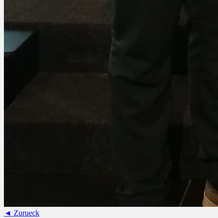
◄ Zurueck