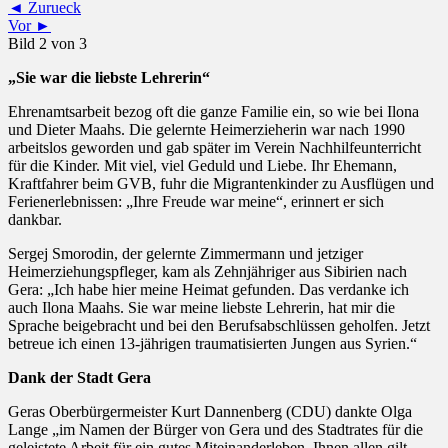
◄ Zurueck
Vor ►
Bild 2 von 3
„Sie war die liebste Lehrerin“
Ehrenamtsarbeit bezog oft die ganze Familie ein, so wie bei Ilona
und Dieter Maahs. Die gelernte Heimerzieherin war nach 1990
arbeitslos geworden und gab später im Verein Nachhilfeunterricht
für die Kinder. Mit viel, viel Geduld und Liebe. Ihr Ehemann,
Kraftfahrer beim GVB, fuhr die Migrantenkinder zu Ausflügen und
Ferienerlebnissen: „Ihre Freude war meine“, erinnert er sich
dankbar.
Sergej Smorodin, der gelernte Zimmermann und jetziger
Heimerziehungspfleger, kam als Zehnjähriger aus Sibirien nach
Gera: „Ich habe hier meine Heimat gefunden. Das verdanke ich
auch Ilona Maahs. Sie war meine liebste Lehrerin, hat mir die
Sprache beigebracht und bei den Berufsabschlüssen geholfen. Jetzt
betreue ich einen 13-jährigen traumatisierten Jungen aus Syrien.“
Dank der Stadt Gera
Geras Oberbürgermeister Kurt Dannenberg (CDU) dankte Olga
Lange „im Namen der Bürger von Gera und des Stadtrates für die
geleistete Arbeit für ein gutes Miteinanderleben. Ihnen allen gilt