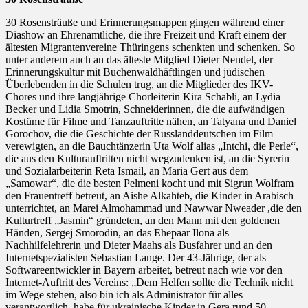
30 Rosensträuße und Erinnerungsmappen gingen während einer
Diashow an Ehrenamtliche, die ihre Freizeit und Kraft einem der
ältesten Migrantenvereine Thüringens schenkten und schenken. So
unter anderem auch an das älteste Mitglied Dieter Nendel, der
Erinnerungskultur mit Buchenwaldhäftlingen und jüdischen
Überlebenden in die Schulen trug, an die Mitglieder des IKV-
Chores und ihre langjährige Chorleiterin Kira Schabli, an Lydia
Becker und Lidia Smotrin, Schneiderinnen, die die aufwändigen
Kostüme für Filme und Tanzauftritte nähen, an Tatyana und Daniel
Gorochov, die die Geschichte der Russlanddeutschen im Film
verewigten, an die Bauchtänzerin Uta Wolf alias „Intchi, die Perle“,
die aus den Kulturauftritten nicht wegzudenken ist, an die Syrerin
und Sozialarbeiterin Reta Ismail, an Maria Gert aus dem
„Samowar“, die die besten Pelmeni kocht und mit Sigrun Wolfram
den Frauentreff betreut, an Aishe Alkahteb, die Kinder in Arabisch
unterrichtet, an Marei Almohammad und Nawwar Nweader ,die den
Kulturtreff „Jasmin“ gründeten, an den Mann mit den goldenen
Händen, Sergej Smorodin, an das Ehepaar Ilona als
Nachhilfelehrerin und Dieter Maahs als Busfahrer und an den
Internetspezialisten Sebastian Lange. Der 43-Jährige, der als
Softwareentwickler in Bayern arbeitet, betreut nach wie vor den
Internet-Auftritt des Vereins: „Dem Helfen sollte die Technik nicht
im Wege stehen, also bin ich als Administrator für alles
verantwortlich, habe für ukrainische Kinder in Gera rund 50