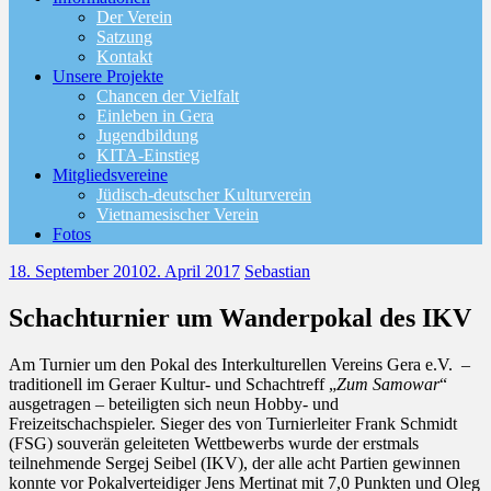
Der Verein
Satzung
Kontakt
Unsere Projekte
Chancen der Vielfalt
Einleben in Gera
Jugendbildung
KITA-Einstieg
Mitgliedsvereine
Jüdisch-deutscher Kulturverein
Vietnamesischer Verein
Fotos
18. September 2010
2. April 2017
Sebastian
Schachturnier um Wanderpokal des IKV
Am Turnier um den Pokal des Interkulturellen Vereins Gera e.V. –
traditionell im Geraer Kultur- und Schachtreff „
Zum Samowar
“
ausgetragen – beteiligten sich neun Hobby- und
Freizeitschachspieler. Sieger des von Turnierleiter Frank Schmidt
(FSG) souverän geleiteten Wettbewerbs wurde der erstmals
teilnehmende Sergej Seibel (IKV), der alle acht Partien gewinnen
konnte vor Pokalverteidiger Jens Mertinat mit 7,0 Punkten und Oleg