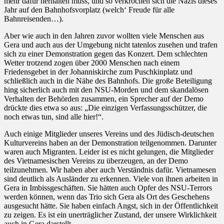
mehr dafür herhalten muss, und so verkrochen sich die Nazis dieses
Jahr auf den Bahnhofsvorplatz (welch‘ Freude für alle
Bahnreisenden…).
Aber wie auch in den Jahren zuvor wollten viele Menschen aus
Gera und auch aus der Umgebung nicht tatenlos zusehen und trafen
sich zu einer Demonstration gegen das Konzert. Dem schlechten
Wetter trotzend zogen über 2000 Menschen nach einem
Friedensgebet in der Johanniskirche zum Puschkinplatz und
schließlich auch in die Nähe des Bahnhofs. Die große Beteiligung
hing sicherlich auch mit den NSU-Morden und dem skandalösen
Verhalten der Behörden zusammen, ein Sprecher auf der Demo
drückte dies etwa so aus: „Die einzigen Verfassungsschützer, die
noch etwas tun, sind alle hier!“.
Auch einige Mitglieder unseres Vereins und des Jüdisch-deutschen
Kulturvereins haben an der Demonstration teilgenommen. Darunter
waren auch Migranten. Leider ist es nicht gelungen, die Mitglieder
des Vietnamesischen Vereins zu überzeugen, an der Demo
teilzunehmen. Wir haben aber auch Verständnis dafür. Vietnamesen
sind deutlich als Ausländer zu erkennen. Viele von ihnen arbeiten in
Gera in Imbissgeschäften. Sie hätten auch Opfer des NSU-Terrors
werden können, wenn das Trio sich Gera als Ort des Geschehens
ausgesucht hätte. Sie haben einfach Angst, sich in der Öffentlichkeit
zu zeigen. Es ist ein unerträglicher Zustand, der unsere Wirklichkeit
auch in Gera darstellt.