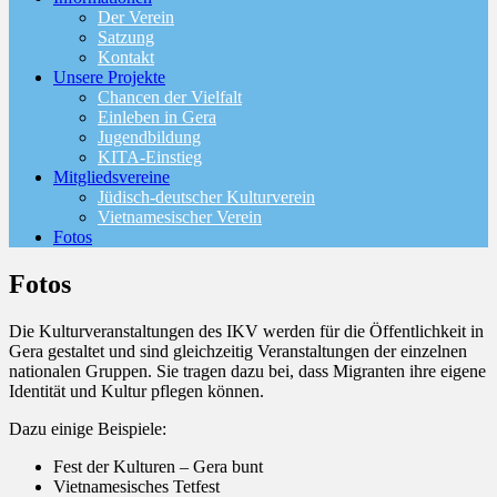
Der Verein
Satzung
Kontakt
Unsere Projekte
Chancen der Vielfalt
Einleben in Gera
Jugendbildung
KITA-Einstieg
Mitgliedsvereine
Jüdisch-deutscher Kulturverein
Vietnamesischer Verein
Fotos
Fotos
Die Kulturveranstaltungen des IKV werden für die Öffentlichkeit in
Gera gestaltet und sind gleichzeitig Veranstaltungen der einzelnen
nationalen Gruppen. Sie tragen dazu bei, dass Migranten ihre eigene
Identität und Kultur pflegen können.
Dazu einige Beispiele:
Fest der Kulturen – Gera bunt
Vietnamesisches Tetfest