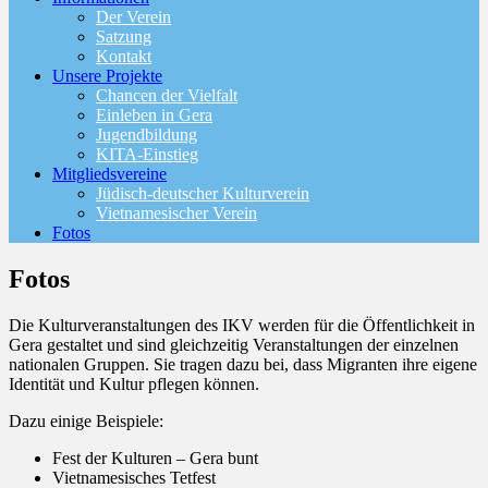
Der Verein
Satzung
Kontakt
Unsere Projekte
Chancen der Vielfalt
Einleben in Gera
Jugendbildung
KITA-Einstieg
Mitgliedsvereine
Jüdisch-deutscher Kulturverein
Vietnamesischer Verein
Fotos
Fotos
Die Kulturveranstaltungen des IKV werden für die Öffentlichkeit in
Gera gestaltet und sind gleichzeitig Veranstaltungen der einzelnen
nationalen Gruppen. Sie tragen dazu bei, dass Migranten ihre eigene
Identität und Kultur pflegen können.
Dazu einige Beispiele:
Fest der Kulturen – Gera bunt
Vietnamesisches Tetfest