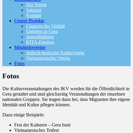
Der Verein
Satzung
Kontakt
Unsere Projekte
Chancen der Vielfalt
Einleben in Gera
Jugendbildung
KITA-Einstieg
Mitgliedsvereine
Jüdisch-deutscher Kulturverein
Vietnamesischer Verein
Fotos
Fotos
Die Kulturveranstaltungen des IKV werden für die Öffentlichkeit in
Gera gestaltet und sind gleichzeitig Veranstaltungen der einzelnen
nationalen Gruppen. Sie tragen dazu bei, dass Migranten ihre eigene
Identität und Kultur pflegen können.
Dazu einige Beispiele:
Fest der Kulturen – Gera bunt
Vietnamesisches Tetfest