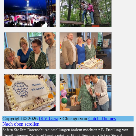
Copyright © 2026
IKV Gera
•
Chicago von
Catch Themes
Nach oben scrollen
Sofern Sie Ihre Datenschutzeinstellungen ändern möchten z.B. Erteilung von
Einwilligungen, Widerruf bereits erteilter Einwilligungen klicken Sie auf